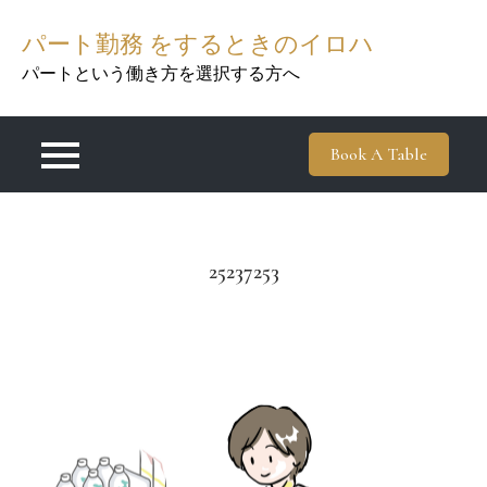
Skip
パート勤務 をするときのイロハ
to
content
パートという働き方を選択する方へ
Book A Table
25237253